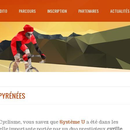
DITO
PARCOURS
INSCRIPTION
PARTENAIRES
ACTUALITÉS
PYRÉNÉES
 Cyclisme, vous savez que
Système U
a été dans les
lle importante portée par un duo prestigieux
cyrille