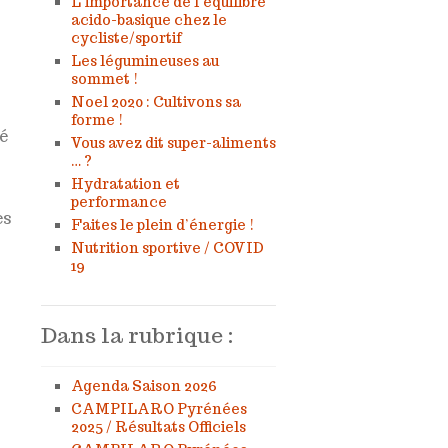
L’importance de l’équilibre
acido-basique chez le
cycliste/sportif
Les légumineuses au
sommet !
Noel 2020 : Cultivons sa
forme !
é
Vous avez dit super-aliments
… ?
Hydratation et
performance
es
Faites le plein d’énergie !
Nutrition sportive / COVID
19
Dans la rubrique :
Agenda Saison 2026
CAMPILARO Pyrénées
2025 / Résultats Officiels