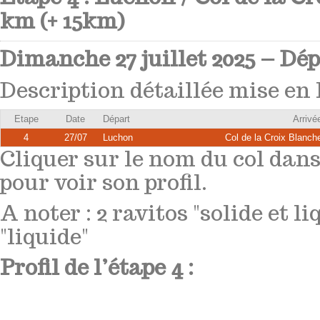
km (+ 15km)
Dimanche 27 juillet 2025 – Dé
Description détaillée mise en l
Etape
Date
Départ
Arrivé
4
27/07
Luchon
Col de la Croix Blanch
Cliquer sur le nom du col dans
pour voir son profil.
A noter : 2 ravitos "solide et li
"liquide"
Profil de l’étape 4 :