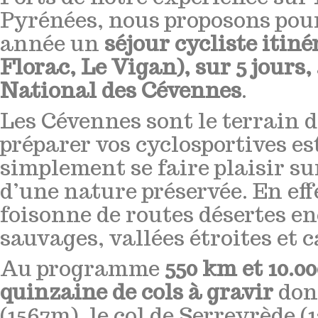
Pyrénées, nous proposons pou
année un
séjour cycliste itin
Florac, Le Vigan), sur 5 jours
National des Cévennes
.
Les Cévennes sont le terrain d
préparer vos cyclosportives es
simplement se faire plaisir su
d’une nature préservée. En effe
foisonne de routes désertes e
sauvages, vallées étroites et
Au programme
550 km et 10.0
quinzaine de cols à gravir
dont
(1567m), le col de Serreyrède (1