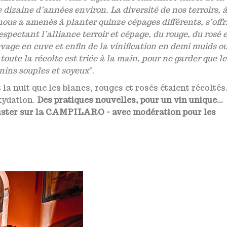
dizaine d’années environ. La diversité de nos terroirs, à
nous a amenés à planter quinze cépages différents, s’offr
spectant l’alliance terroir et cépage, du rouge, du rosé 
levage en cuve et enfin de la vinification en demi muids o
oute la récolte est triée à la main, pour ne garder que le
nins souples et soyeux
".
a nuit que les blancs, rouges et rosés étaient récoltés
xydation.
Des pratiques nouvelles, pour un vin unique...
éguster sur la CAMPILARO - avec modération pour les