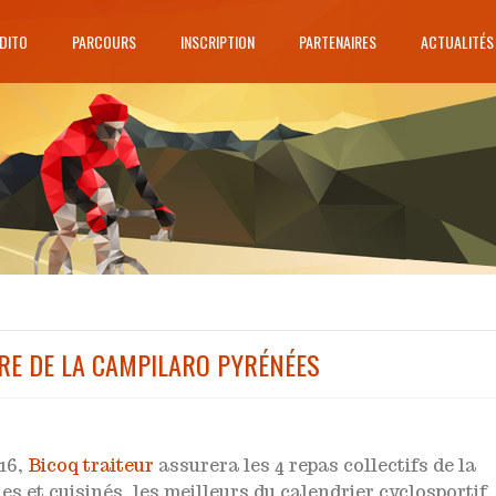
DITO
PARCOURS
INSCRIPTION
PARTENAIRES
ACTUALITÉS
IRE DE LA CAMPILARO PYRÉNÉES
016,
Bicoq traiteur
assurera les 4 repas collectifs de la
et cuisinés, les meilleurs du calendrier cyclosportif