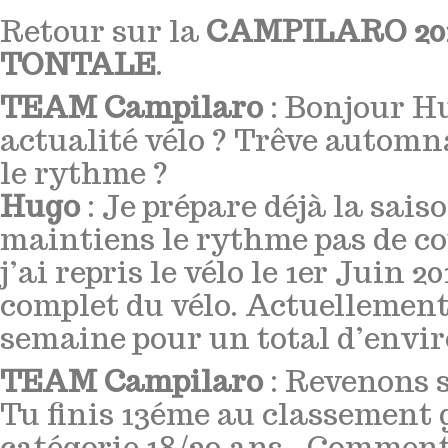
Retour sur la
CAMPILARO 20
TONTALE
.
TEAM Campilaro
: Bonjour Hu
actualité vélo ? Trêve automn
le rythme ?
Hugo
: Je prépare déjà la saiso
maintiens le rythme pas de c
j’ai repris le vélo le 1er Juin 2
complet du vélo. Actuellement j
semaine pour un total d’envi
TEAM Campilaro
: Revenons
Tu finis 13éme au classement 
catégorie 18/29 ans...Comment