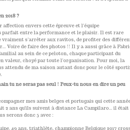
n 2018 ?
r affection envers cette épreuve et l’équipe
parfait entre la performance et le plaisir. Il est rare
 vraiment s’arrêter aux ravitos, de profiter des différen
… Voire de faire des photos !! Il y a aussi grâce à Fabr
familial au sein de ce peloton, chaque participant du
n valeur, choyé par toute l’organisation. Pour moi, la
s attendu de ma saison autant donc pour le côté sporti
.
in tu ne seras pas seul ! Peux-tu nous en dire un peu
ccompagner mes amis belges et portugais qui cette anné
it 2 ans qu’ils suivent à distance La Campilaro… il était
us serons donc 5 avec :
quipe. 49 ans, triathlète, championne Belgique 2017 cros