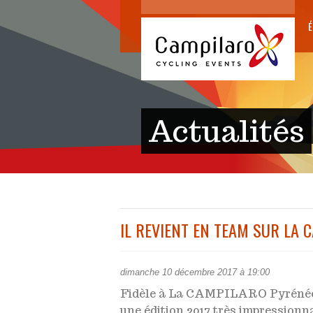
É
Actualités
IL REVIENT EN TEAM SUR LA C
dimanche 10 décembre 2017 à 19:00
Fidèle à La CAMPILARO Pyréné
une édition 2017 très impressionna