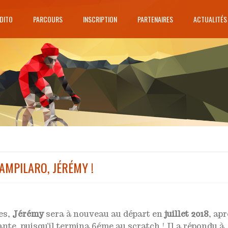
DITO
PARCOURS
INSCRIPTION
PARTENAIRES
ACTUALITÉS
AMPILARO, JÉRÉMY !
es,
Jérémy
sera à nouveau au départ en
juillet 2018
, ap
nte, puisqu’il termina 6éme au scratch ! Il a répondu à