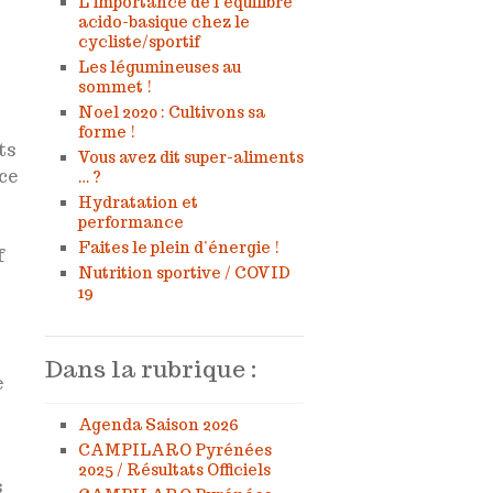
L’importance de l’équilibre
acido-basique chez le
cycliste/sportif
Les légumineuses au
sommet !
Noel 2020 : Cultivons sa
forme !
ts
Vous avez dit super-aliments
ice
… ?
Hydratation et
performance
Faites le plein d’énergie !
f
Nutrition sportive / COVID
19
Dans la rubrique :
e
Agenda Saison 2026
CAMPILARO Pyrénées
2025 / Résultats Officiels
s