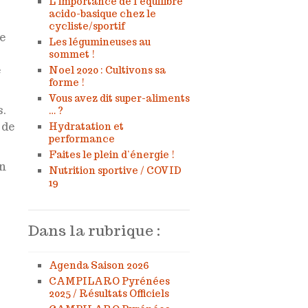
L’importance de l’équilibre
acido-basique chez le
cycliste/sportif
e
Les légumineuses au
sommet !
e
Noel 2020 : Cultivons sa
forme !
Vous avez dit super-aliments
s.
… ?
 de
Hydratation et
performance
Faites le plein d’énergie !
on
Nutrition sportive / COVID
19
Dans la rubrique :
Agenda Saison 2026
CAMPILARO Pyrénées
2025 / Résultats Officiels