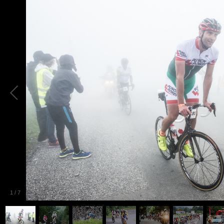
1
/
7